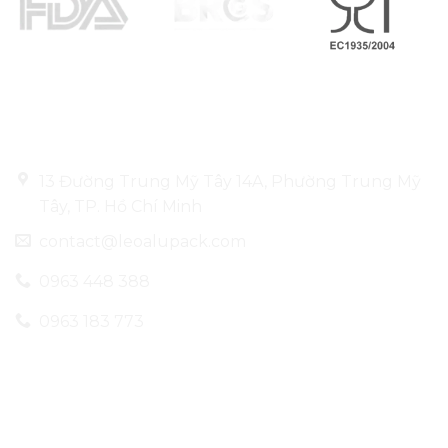
Thông tin liên hệ
13 Đường Trung Mỹ Tây 14A, Phường Trung Mỹ
Tây, TP. Hồ Chí Minh
contact@leoalupack.com
0963 448 388
0963 183 773