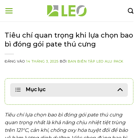
Bỏ
qua
nội
dung
Tiêu chí quan trọng khi lựa chọn bao
bì đóng gói pate thú cưng
ĐĂNG VÀO
14 THÁNG 3, 2025
BỞI
BAN BIÊN TẬP LEO ALU PACK
Mục lục
Tiêu chí lựa chọn bao bì đóng gói pate thú cưng
quan trọng nhất là khả năng chịu nhiệt tiệt trùng
trên 121°C, cản khí, chống oxy hóa tuyệt đối để bảo
vệ hàm lượng dinh dưỡng. Việc chọn đúng bao bì