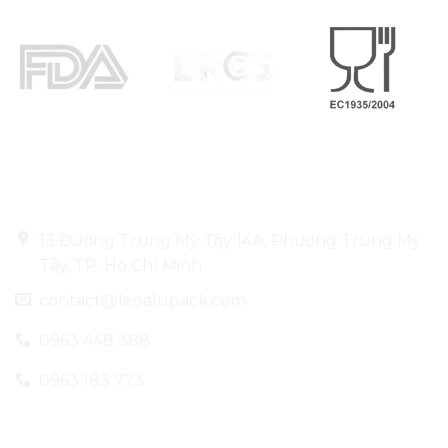
Thông tin liên hệ
13 Đường Trung Mỹ Tây 14A, Phường Trung Mỹ
Tây, TP. Hồ Chí Minh
contact@leoalupack.com
0963 448 388
0963 183 773