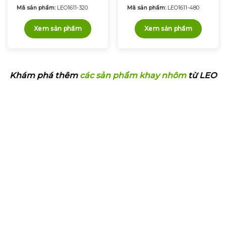
Được xếp
Được xếp
Mã sản phẩm:
LEO1611-320
Mã sản phẩm:
LEO1611-480
hạng
5.00
hạng
5.00
5 sao
5 sao
Xem sản phẩm
Xem sản phẩm
Khám phá thêm
các sản phẩm khay nhôm
từ LEO
Q&A - HỎI ĐÁP VỀ
CÔNG NGHỆ M.A.P
LEO có máy đóng gói nào ứng dụng
công nghệ M.A.P không?