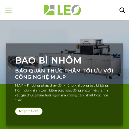
Bỏ
qua
nội
dung
BAO BÌ NHÔM
BẢO QUẢN THỰC PHẨM TỐI ƯU VỚI
CÔNG NGHỆ M.A.P
M.A.P
– Phương pháp thay đổi không khí trong bao bì bằng
hỗn hợp khí an toàn, kiểm soát hoạt động enzym và vi sinh
vật, giữ thực phẩm tươi ngon mà không cần nhiệt hoặc hóa
chất.
Nhận tư vấn