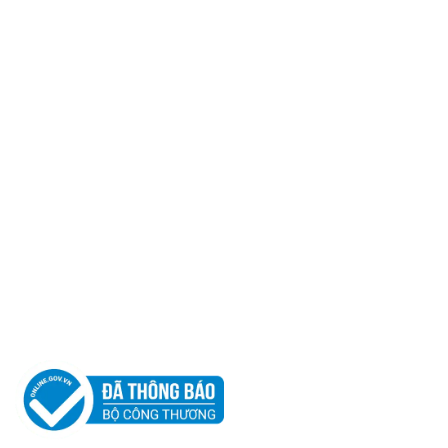
CÔNG TY TNHH
LEO ALUMINIUM PACKAGING