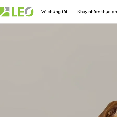
Bỏ
qua
Về chúng tôi
Khay nhôm thực p
nội
dung