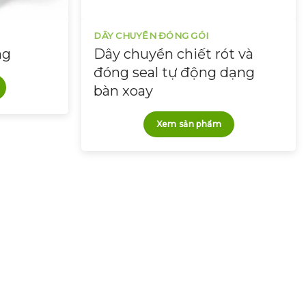
DÂY CHUYỀN ĐÓNG GÓI
ng
Dây chuyền chiết rót và
đóng seal tự động dạng
bàn xoay
Xem sản phẩm
ng ký tư vấn & hỗ trợ