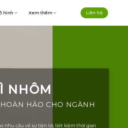
ô hình
Xem thêm
Liên hệ
Ì NHÔM
 HOÀN HẢO CHO NGÀNH
hu cầu về sự tiện lợi, tiết kiệm thời gian