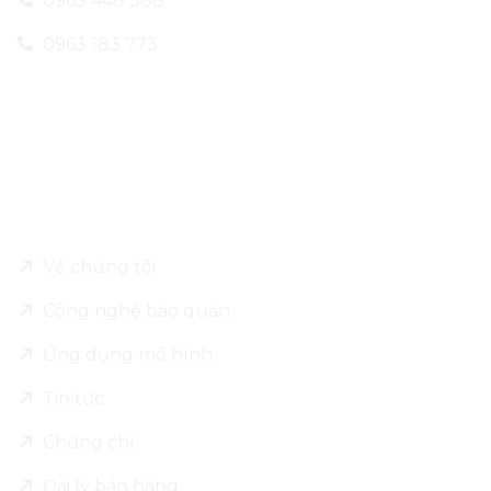
0963 448 388
0963 183 773
Về Leo Alu Pack
Về chúng tôi
Công nghệ bảo quản
Ứng dụng mô hình
Tin tức
Chứng chỉ
Đại lý bán hàng