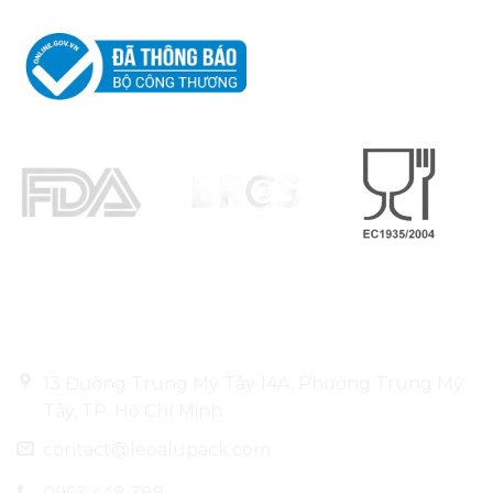
Thông tin liên hệ
13 Đường Trung Mỹ Tây 14A, Phường Trung Mỹ
Tây, TP. Hồ Chí Minh
contact@leoalupack.com