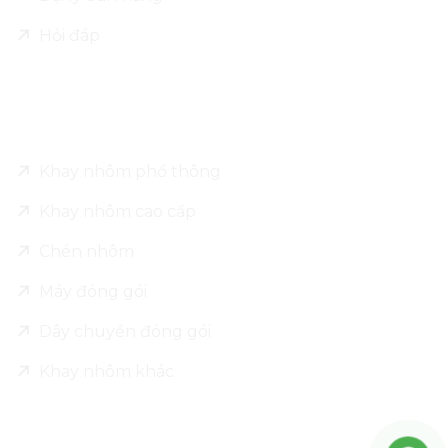
Hỏi đáp
Sản phẩm
Khay nhôm phổ thông
Khay nhôm cao cấp
Chén nhôm
Máy đóng gói
Dây chuyền đóng gói
Khay nhôm khác