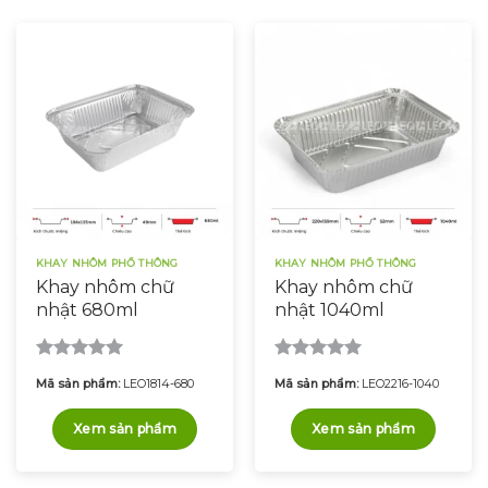
KHAY NHÔM PHỔ THÔNG
KHAY NHÔM PHỔ THÔNG
Khay nhôm chữ
Khay nhôm chữ
nhật 680ml
nhật 1040ml
Được xếp
Được xếp
Mã sản phẩm:
LEO1814-680
Mã sản phẩm:
LEO2216-1040
hạng
5.00
hạng
5.00
5 sao
5 sao
Xem sản phẩm
Xem sản phẩm