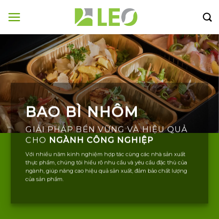
Bỏ
qua
nội
dung
BAO BÌ NHÔM
GIẢI PHÁP BỀN VỮNG VÀ HIỆU QUẢ
CHO
NGÀNH CÔNG NGHIỆP
Với nhiều năm kinh nghiệm hợp tác cùng các nhà sản xuất
thực phẩm, chúng tôi hiểu rõ nhu cầu và yêu cầu đặc thù của
ngành, giúp nâng cao hiệu quả sản xuất, đảm bảo chất lượng
của sản phẩm.