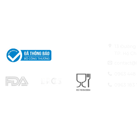
CÔNG TY TNHH
Thông tin li
LEO ALUMINIUM PACKAGING
13 Đường 
TP. Hồ Ch
contact@
0963 448
0963 183 