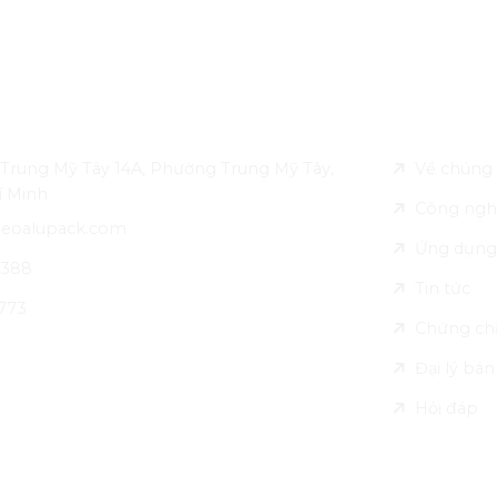
ên hệ
Về Leo Alu
Trung Mỹ Tây 14A, Phường Trung Mỹ Tây,
Về chúng 
í Minh
Công ngh
leoalupack.com
Ứng dụng
 388
Tin tức
773
Chứng ch
Đại lý bá
Hỏi đáp