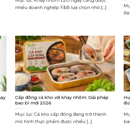
Mục lục Khay nhôm LEO ngày càng được
Mụ
nhiều doanh nghiệp F&B lựa chọn nhờ [...]
Re
nhi
hạy
Cấp đông cá kho với khay nhôm: Giải pháp
Hư
bao bì mới 2026
đú
Mục lục Cá kho cấp đông đang trở thành
Mụ
mô hình thực phẩm được nhiều [...]
ba