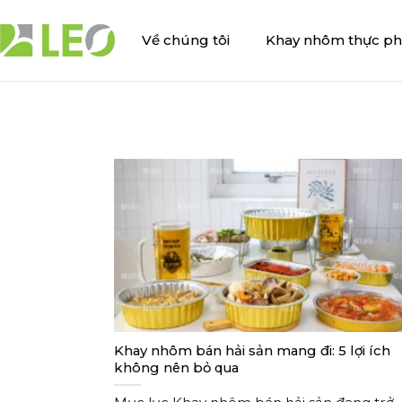
Bỏ
qua
Về chúng tôi
Khay nhôm thực p
nội
dung
Khay nhôm bán hải sản mang đi: 5 lợi ích
không nên bỏ qua