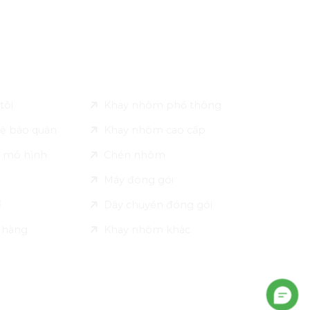
 Pack
Sản phẩm
tôi
Khay nhôm phổ thông
ệ bảo quản
Khay nhôm cao cấp
 mô hình
Chén nhôm
Máy đóng gói
ỉ
Dây chuyền đóng gói
n hàng
Khay nhôm khác