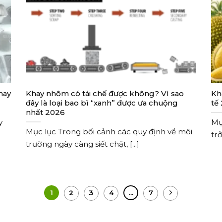
hay
Khay nhôm có tái chế được không? Vì sao
Kh
đây là loại bao bì “xanh” được ưa chuộng
tế
nhất 2026
y
Mụ
Mục lục Trong bối cảnh các quy định về môi
trở
trường ngày càng siết chặt, [...]
1
2
3
4
…
7