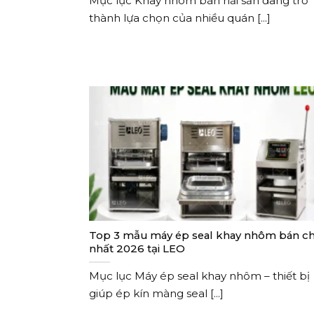
Mục lục Khay nhôm bán hải sản đang trở
thành lựa chọn của nhiều quán [...]
Top 3 mẫu máy ép seal khay nhôm bán c
nhất 2026 tại LEO
Mục lục Máy ép seal khay nhôm – thiết bị
giúp ép kín màng seal [...]