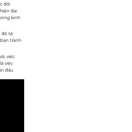
c đối
iện đại.
móng kinh
 độ lợi
 bạn tránh
ời, việc
à việc
ẫn đầu.