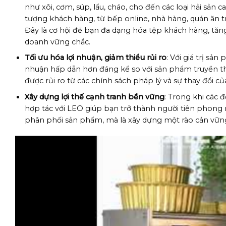
như xôi, cơm, súp, lẩu, cháo, cho đến các loại hải sản c
tượng khách hàng, từ bếp online, nhà hàng, quán ăn 
Đây là cơ hội để bạn đa dạng hóa tệp khách hàng, t
doanh vững chắc.
Tối ưu hóa lợi nhuận, giảm thiểu rủi ro
: Với giá trị sả
nhuận hấp dẫn hơn đáng kể so với sản phẩm truyền th
được rủi ro từ các chính sách pháp lý và sự thay đổi củ
Xây dựng lợi thế cạnh tranh bền vững
: Trong khi các đ
hợp tác với LEO giúp bạn trở thành người tiên phong n
phân phối sản phẩm, mà là xây dựng một rào cản vững c