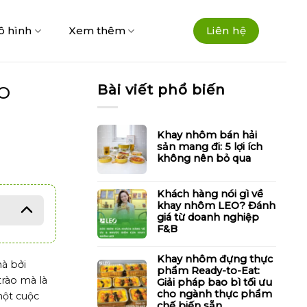
ô hình
Xem thêm
Liên hệ
Bài viết phổ biến
EO
Khay nhôm bán hải
sản mang đi: 5 lợi ích
không nên bỏ qua
Khách hàng nói gì về
khay nhôm LEO? Đánh
giá từ doanh nghiệp
F&B
Khay nhôm đựng thực
à bởi
phẩm Ready-to-Eat:
rào mà là
Giải pháp bao bì tối ưu
cho ngành thực phẩm
một cuộc
chế biến sẵn