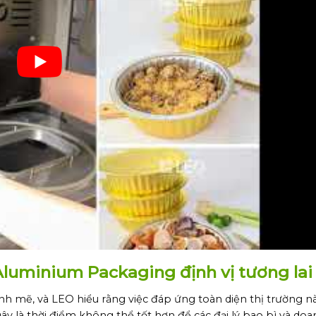
 Aluminium Packaging định vị tương lai
 mẽ, và LEO hiểu rằng việc đáp ứng toàn diện thị trường nà
 là thời điểm không thể tốt hơn để các đại lý bao bì và do