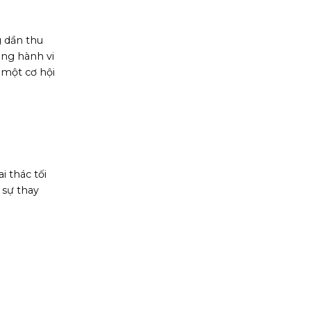
g dần thu
ong hành vi
 một cơ hội
i thác tối
 sự thay