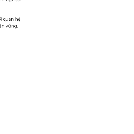
ối quan hệ
bền vững.