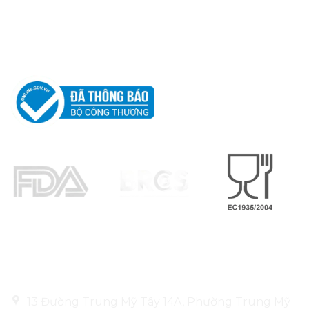
CÔNG TY TNHH
LEO ALUMINIUM PACKAGING
Thông tin liên hệ
13 Đường Trung Mỹ Tây 14A, Phường Trung Mỹ