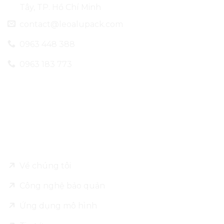
Tây, TP. Hồ Chí Minh
contact@leoalupack.com
0963 448 388
0963 183 773
Về Leo Alu Pack
Về chúng tôi
Công nghệ bảo quản
Ứng dụng mô hình