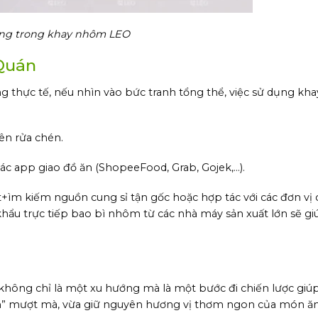
ng trong khay nhôm LEO
 Quán
ưng thực tế, nếu nhìn vào bức tranh tổng thể, việc sử dụng k
ên rửa chén.
c app giao đồ ăn (ShopeeFood, Grab, Gojek,…).
c t+ìm kiếm nguồn cung sỉ tận gốc hoặc hợp tác với các đơn vị
khẩu trực tiếp bao bì nhôm từ các nhà máy sản xuất lớn sẽ g
ông chỉ là một xu hướng mà là một bước đi chiến lược giú
n” mượt mà, vừa giữ nguyên hương vị thơm ngon của món ăn