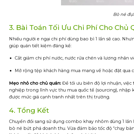
Bò né đự
3. Bài Toán Tối Ưu Chi Phí Cho Chủ
Nhiều người e ngại chi phí dùng bao bì 1 lần sẽ cao. Nh
giúp quán tiết kiệm đáng kể:
Cắt giảm chi phí nước, nước rửa chén và lương nhân vi
Mở rộng tệp khách hàng mua mang về hoặc đặt qua cá
Mẹo nhỏ cho chủ quán:
Để tối ưu biên độ lợi nhuận, việ
nghiệp trong lĩnh vực thu mua quốc tế (sourcing), nhập 
được mức giá cạnh tranh nhất trên thị trường.
4. Tổng Kết
Chuyển đổi sang sử dụng combo khay nhôm dùng 1 lần kh
bò né bứt phá doanh thu. Vừa đảm bảo tốc độ “chạy bà