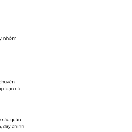
hay nhôm
 chuyên
iúp bạn có
p các quán
, đây chính