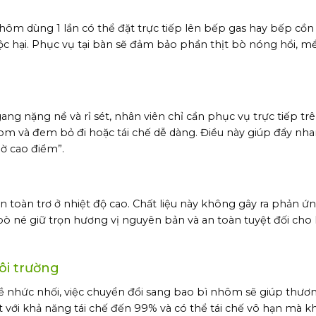
nhôm dùng 1 lần có thể đặt trực tiếp lên bếp gas hay bếp cồ
độc hại. Phục vụ tại bàn sẽ đảm bảo phần thịt bò nóng hổi, 
ang nặng nề và rỉ sét, nhân viên chỉ cần phục vụ trực tiếp tr
 và đem bỏ đi hoặc tái chế dễ dàng. Điều này giúp đẩy nha
ờ cao điểm”.
toàn trơ ở nhiệt độ cao. Chất liệu này không gây ra phản ứn
 né giữ trọn hương vị nguyên bản và an toàn tuyệt đối cho 
ôi trường
đề nhức nhối, việc chuyển đổi sang bao bì nhôm sẽ giúp thươ
ệt với khả năng tái chế đến 99% và có thể tái chế vô hạn mà 