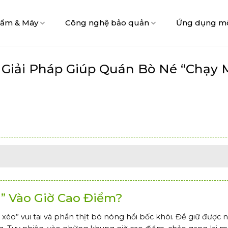
hẩm & Máy
Công nghệ bảo quản
Ứng dụng m
Giải Pháp Giúp Quán Bò Né “Chạy 
i” Vào Giờ Cao Điểm?
èo” vui tai và phần thịt bò nóng hổi bốc khói. Để giữ được n