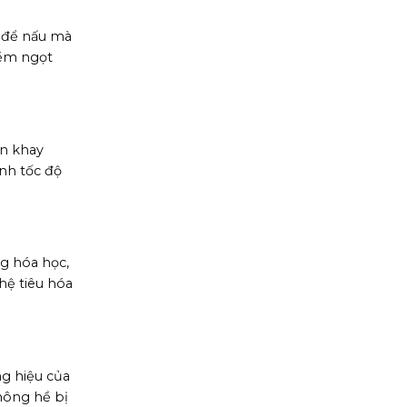
n để nấu mà
mềm ngọt
ên khay
nh tốc độ
g hóa học,
hệ tiêu hóa
ng hiệu của
không hề bị