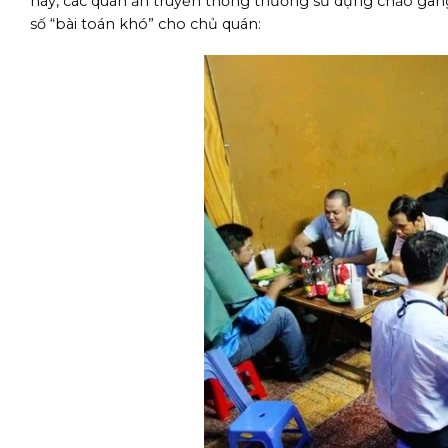
này, các quán ăn truyền thống thường sử dụng chảo gan
số “bài toán khó” cho chủ quán: