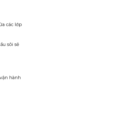
ửa các lớp
u sôi sẽ
 vận hành