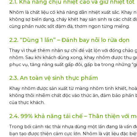
2.1. Khả năng chịu nhiệt cao và giữ nhiệt tốt
Nhôm là chất liệu có khả năng dẫn nhiệt xuất sắc. Khay 
không sợ biến dạng, cháy khét hay sản sinh ra các chất 
cùng phần nước sốt đậm đà, thơm ngon từng miếng.
2.2. “Dùng 1 lần” – Đánh bay nỗi lo rửa dọn
Thay vì thuê thêm nhân sự chỉ để vật lộn với đống chảo g
nhôm. Sau khi khách dùng xong, khay nhôm được thu gom
phục vụ, tăng năng suất gấp đôi, gấp ba trong những “gi
2.3. An toàn vệ sinh thực phẩm
Khay nhôm được sản xuất từ màng nhôm tinh khiết, hoàn 
không thôi nhiễm chất độc vào thức ăn, đảm bảo phần bò
của thực khách.
2.4. 99% khả năng tái chế – Thân thiện với m
Trong bối cảnh rác thải nhựa dùng một lần đang là vấn 
bạn tạo được thiện cảm cực lớn. Nhôm là vật liệu đặc bi