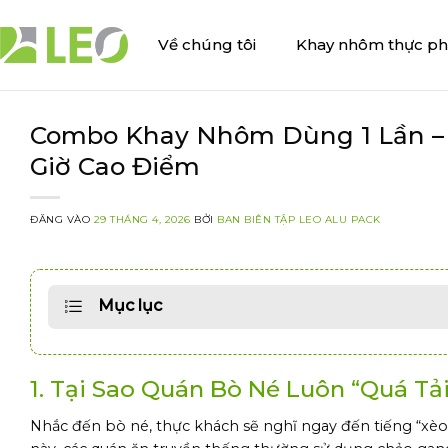
Bỏ
qua
Về chúng tôi
Khay nhôm thực p
nội
dung
Combo Khay Nhôm Dùng 1 Lần – 
Giờ Cao Điểm
ĐĂNG VÀO
29 THÁNG 4, 2026
BỞI
BAN BIÊN TẬP LEO ALU PACK
Mục lục
1. Tại Sao Quán Bò Né Luôn “Quá Tả
Nhắc đến bò né, thực khách sẽ nghĩ ngay đến tiếng “xèo x