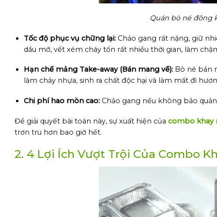
Quán bò né đông k
Tốc độ phục vụ chững lại:
Chảo gang rất nặng, giữ nhi
dầu mỡ, vết xém cháy tốn rất nhiều thời gian, làm chậ
Hạn chế mảng Take-away (Bán mang về):
Bò né bán m
làm chảy nhựa, sinh ra chất độc hại và làm mất đi hươ
Chi phí hao mòn cao:
Chảo gang nếu không bảo quản kỹ
Để giải quyết bài toán này, sự xuất hiện của
combo khay 
trơn tru hơn bao giờ hết.
2. 4 Lợi Ích Vượt Trội Của Combo 