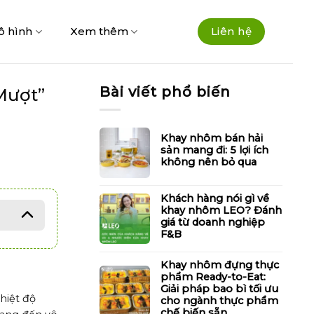
ô hình
Xem thêm
Liên hệ
Bài viết phổ biến
Mượt”
Khay nhôm bán hải
sản mang đi: 5 lợi ích
không nên bỏ qua
Khách hàng nói gì về
khay nhôm LEO? Đánh
giá từ doanh nghiệp
F&B
Khay nhôm đựng thực
phẩm Ready-to-Eat:
Giải pháp bao bì tối ưu
hiệt độ
cho ngành thực phẩm
chế biến sẵn