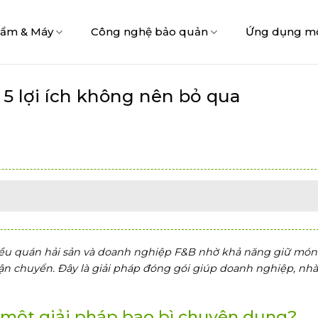
hẩm & Máy
Công nghệ bảo quản
Ứng dụng m
5 lợi ích không nên bỏ qua
iều quán hải sản và doanh nghiệp F&B nhờ khả năng giữ mó
 vận chuyển. Đây là giải pháp đóng gói giúp doanh nghiệp, nh
n một giải pháp bao bì chuyên dụng?