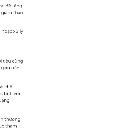
al để tăng
, giảm thao
 hoặc xử lý
i tiêu dùng
 giảm rác
i chế.
c tính vốn
quặng
nh thương
tục tham