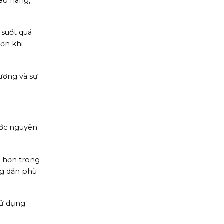
iao hàng,
 suốt quá
hơn khi
lượng và sự
ước nguyên
t hơn trong
ng dẫn phù
sử dụng