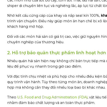
Các món như cua sốt bơ cay, tôm sốt Thái, lẩu hải sản, c
shiper di chuyển liên tục và nghiêng lắc, áp lực từ chất
Nhờ kết cấu cứng cáp của khay và nắp seal kín 100%,
kha
trình vận chuyển. Điều này giúp món ăn hạn chế bị xô lệ
khách hàng mở hộp.
Đối với các món hải sản có giá trị cao, việc giữ nguyên
chuyên nghiệp của thương hiệu.
2. Hỗ trợ bảo quản thực phẩm linh hoạt hơn
Nhiều quán hải sản hiện nay không chỉ bán trực tiếp mà
liệu để phục vụ nhanh trong giờ cao điểm.
Với đặc tính chịu nhiệt và phù hợp cho nhiều điều kiện 
quy trình vận hành. Tùy theo từng món ăn, doanh nghi
hợp mà không cần thay đổi nhiều loại bao bì khác nhau.
Theo
U.S. Food and Drug Administration (FDA)
, vật liệu 
nhằm đảm bảo chất lượng và an toàn thực phẩm.