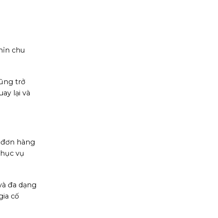
hỉn chu
ũng trở
ay lại và
i đơn hàng
phục vụ
và đa dạng
ia cố