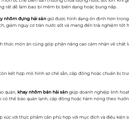
ác món ốc chế biến sẵn thường chứa lượng nước sốt lớn. Khi g
 lỏng rất dễ làm bao bì mềm bị biến dạng hoặc bung nắp.
y nhôm đựng hải sản
giữ được hình dạng ổn định hơn trong
ch, giảm nguy cơ tràn nước sốt và mang đến trải nghiệm tốt 
 hình thức món ăn cũng góp phần nâng cao cảm nhận về chất 
 còn kết hợp mô hình sơ chế sẵn, cấp đông hoặc chuẩn bị tr
bảo quản,
khay nhôm bán hải sản
giúp doanh nghiệp linh hoạ
ệp có thể bảo quản lạnh, cấp đông hoặc hâm nóng theo hướ
tiếp xúc với thực phẩm cần phù hợp với mục đích và điều kiện 