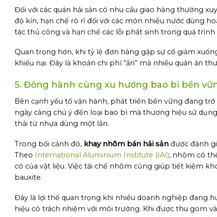
Đối với các quán hải sản có nhu cầu giao hàng thường xu
độ kín, hạn chế rò rỉ đối với các món nhiều nước dùng h
tác thủ công và hạn chế các lỗi phát sinh trong quá trình
Quan trọng hơn, khi tỷ lệ đơn hàng gặp sự cố giảm xuống,
khiếu nại. Đây là khoản chi phí “ẩn” mà nhiều quán ăn th
5. Đồng hành cùng xu hướng bao bì bền vữ
Bên cạnh yếu tố vận hành, phát triển bền vững đang trở
ngày càng chú ý đến loại bao bì mà thương hiệu sử dụng,
thải từ nhựa dùng một lần.
Trong bối cảnh đó,
khay nhôm bán hải sản
được đánh gi
Theo
International Aluminium Institute (IAI)
, nhôm có th
có của vật liệu. Việc tái chế nhôm cũng giúp tiết kiệm k
bauxite.
Đây là lợi thế quan trọng khi nhiều doanh nghiệp đang
hiệu có trách nhiệm với môi trường. Khi được thu gom v