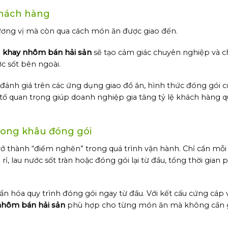
 khách hàng
ơng vị mà còn qua cách món ăn được giao đến.
g
khay nhôm bán hải sản
sẽ tạo cảm giác chuyên nghiệp và c
c sốt bên ngoài.
 đánh giá trên các ứng dụng giao đồ ăn, hình thức đóng gói c
ố quan trọng giúp doanh nghiệp gia tăng tỷ lệ khách hàng qu
trong khâu đóng gói
rở thành “điểm nghẽn” trong quá trình vận hành. Chỉ cần mỗ
ỉ, lau nước sốt tràn hoặc đóng gói lại từ đầu, tổng thời gian 
 hóa quy trình đóng gói ngay từ đầu. Với kết cấu cứng cáp 
nhôm bán hải sản
phù hợp cho từng món ăn mà không cần g