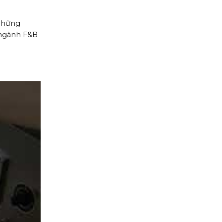
 những
 ngành F&B