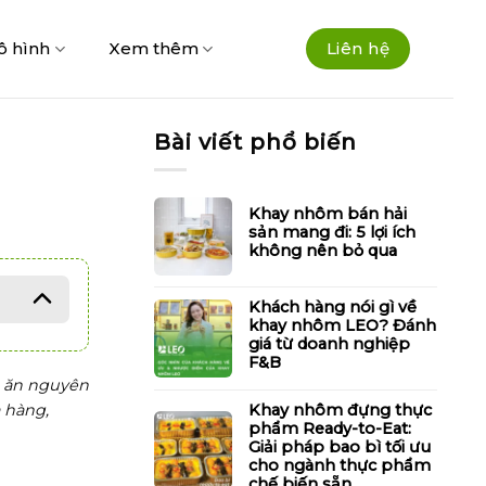
ô hình
Xem thêm
Liên hệ
Bài viết phổ biến
Khay nhôm bán hải
sản mang đi: 5 lợi ích
không nên bỏ qua
Khách hàng nói gì về
khay nhôm LEO? Đánh
giá từ doanh nghiệp
F&B
n ăn nguyên
Khay nhôm đựng thực
à hàng,
phẩm Ready-to-Eat:
Giải pháp bao bì tối ưu
cho ngành thực phẩm
chế biến sẵn