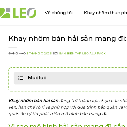
Bỏ
qua
Về chúng tôi
Khay nhôm thực p
nội
dung
Khay nhôm bán hải sản mang đi: 
ĐĂNG VÀO
3 THÁNG 7, 2026
BỞI
BAN BIÊN TẬP LEO ALU PACK
Mục lục
Khay nhôm bán hải sản
đang trở thành lựa chọn của nh
vẹn, hạn chế rò rỉ và phù hợp với quá trình bảo quản và
quán ăn tự tin phát triển mô hình bán mang đi.
Vì sao mô hình hải sản mang đi cầ