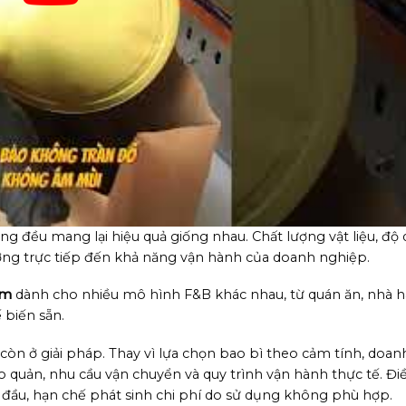
ờng đều mang lại hiệu quả giống nhau. Chất lượng vật liệu, độ d
ởng trực tiếp đến khả năng vận hành của doanh nghiệp.
ẩm
dành cho nhiều mô hình F&B khác nhau, từ quán ăn, nhà 
 biến sẵn.
n ở giải pháp. Thay vì lựa chọn bao bì theo cảm tính, doan
quản, nhu cầu vận chuyển và quy trình vận hành thực tế. Đi
đầu, hạn chế phát sinh chi phí do sử dụng không phù hợp.