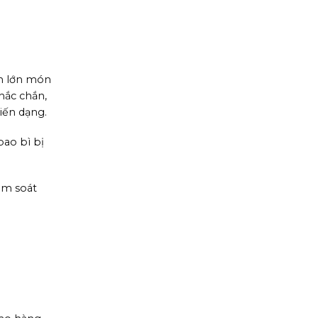
ần lớn món
hắc chắn,
iến dạng.
bao bì bị
ểm soát