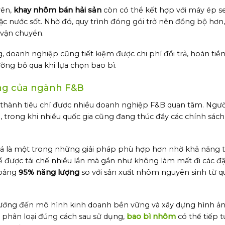
yên,
khay nhôm bán hải sản
còn có thể kết hợp với máy ép se
oặc nước sốt. Nhờ đó, quy trình đóng gói trở nên đồng bộ hơn
 vận chuyển.
 doanh nghiệp cũng tiết kiệm được chi phí đổi trả, hoàn tiền
ường bỏ qua khi lựa chọn bao bì.
ng của ngành F&B
 thành tiêu chí được nhiều doanh nghiệp F&B quan tâm. Ngườ
 trong khi nhiều quốc gia cũng đang thúc đẩy các chính sách
á là một trong những giải pháp phù hợp hơn nhờ khả năng tá
ể được tái chế nhiều lần mà gần như không làm mất đi các đặ
hoảng
95% năng lượng
so với sản xuất nhôm nguyên sinh từ 
 hướng đến mô hình kinh doanh bền vững và xây dựng hình ả
à phân loại đúng cách sau sử dụng,
bao bì nhôm
có thể tiếp 