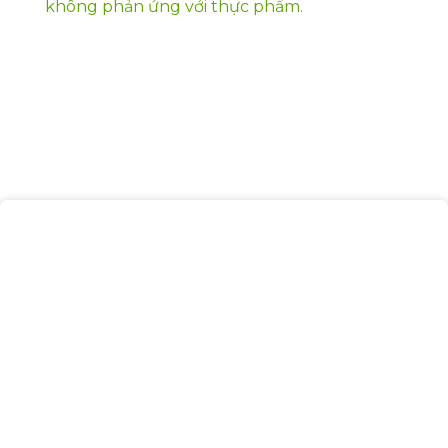
không phản ứng với thực phẩm.
TÍNH NĂNG NỔI BẬT CỦA
KHAY NHÔM TRONG LÒ VI
SÓNG
Khay nhôm có khả năng chịu nhiệt từ -40°C đến
350°C mà không bị biến dạng hay phát sinh
chất độc hại, mang lại sự an toàn tuyệt đối cho
người sử dụng. Điều này làm cho khay nhôm trở