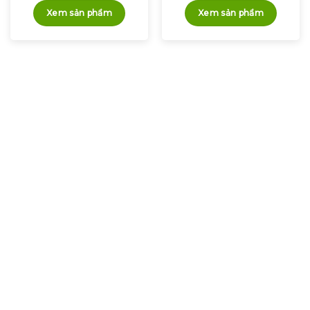
Xem sản phẩm
Xem sản phẩm
Chúng tôi luôn sẵn sàng
hỗ trợ
Tốt cho sức khoẻ.
Lành cho môi trường.