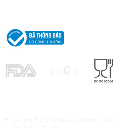
CÔNG TY TNHH
LEO ALUMINIUM PACKAGING
Thông tin liên hệ
13 Đường Trung Mỹ Tây 14A, Phường Trung Mỹ
Tây, TP. Hồ Chí Minh