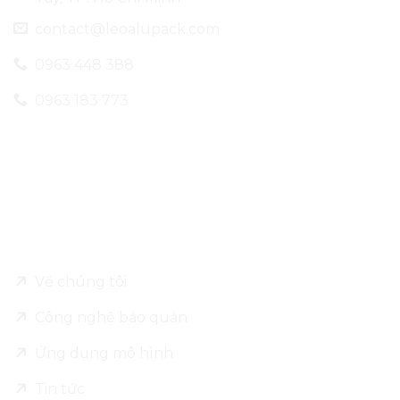
contact@leoalupack.com
0963 448 388
0963 183 773
Về Leo Alu Pack
Về chúng tôi
Công nghệ bảo quản
Ứng dụng mô hình
Tin tức