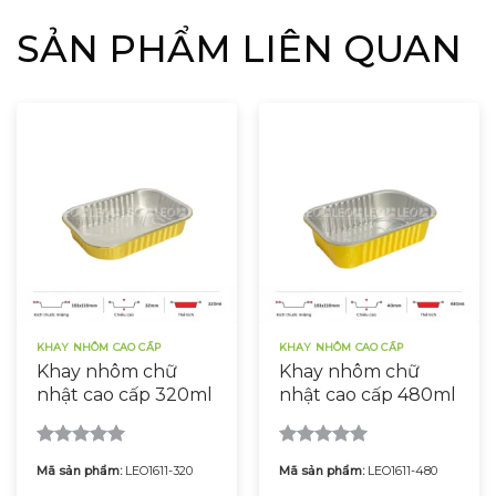
SẢN PHẨM LIÊN QUAN
KHAY NHÔM CAO CẤP
KHAY NHÔM CAO CẤP
Khay nhôm chữ
Khay nhôm chữ
nhật cao cấp 320ml
nhật cao cấp 480ml
Được xếp
Được xếp
Mã sản phẩm:
LEO1611-320
Mã sản phẩm:
LEO1611-480
hạng
5.00
hạng
5.00
5 sao
5 sao