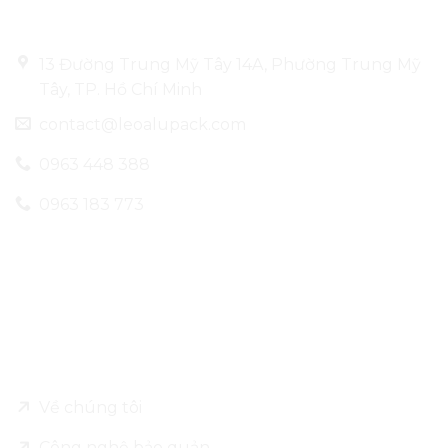
13 Đường Trung Mỹ Tây 14A, Phường Trung Mỹ
Tây, TP. Hồ Chí Minh
contact@leoalupack.com
0963 448 388
0963 183 773
Về Leo Alu Pack
Về chúng tôi
Công nghệ bảo quản