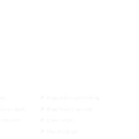
 Pack
Sản phẩm
tôi
Khay nhôm phổ thông
ệ bảo quản
Khay nhôm cao cấp
 mô hình
Chén nhôm
Máy đóng gói