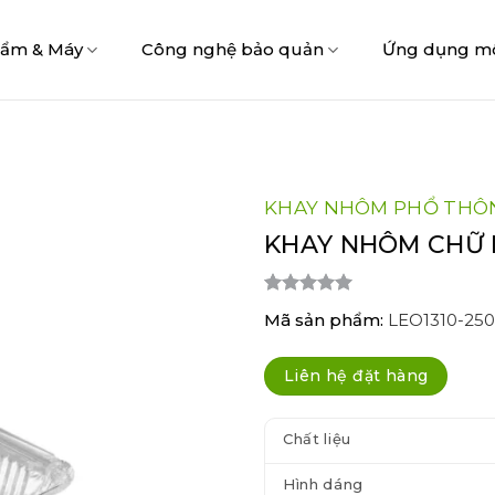
hẩm & Máy
Công nghệ bảo quản
Ứng dụng m
KHAY NHÔM PHỔ THÔ
KHAY NHÔM CHỮ 
5.00
2
trên 5
Mã sản phẩm:
LEO1310-250
dựa trên
đánh giá
Liên hệ đặt hàng
Chất liệu
Hình dáng