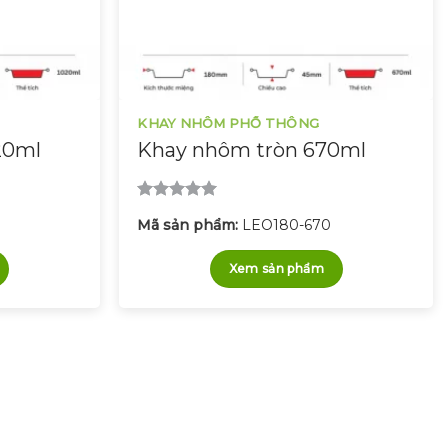
KHAY NHÔM PHỔ THÔNG
20ml
Khay nhôm tròn 670ml
Được xếp
0
Mã sản phẩm:
LEO180-670
hạng
5.00
5 sao
Xem sản phẩm