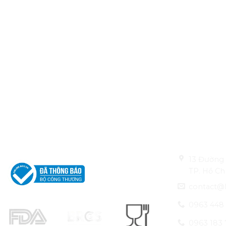
CÔNG TY TNHH
Thông tin li
LEO ALUMINIUM PACKAGING
13 Đường 
TP. Hồ Ch
contact@
0963 448
0963 183 