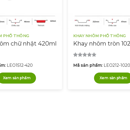
M PHỔ THÔNG
KHAY NHÔM PHỔ THÔNG
ôm chữ nhật 420ml
Khay nhôm tròn 10
Được xếp
ẩm:
LEO1512-420
Mã sản phẩm:
LEO212-102
hạng
5.00
5 sao
Xem sản phẩm
Xem sản phẩm
 hỗ trợ