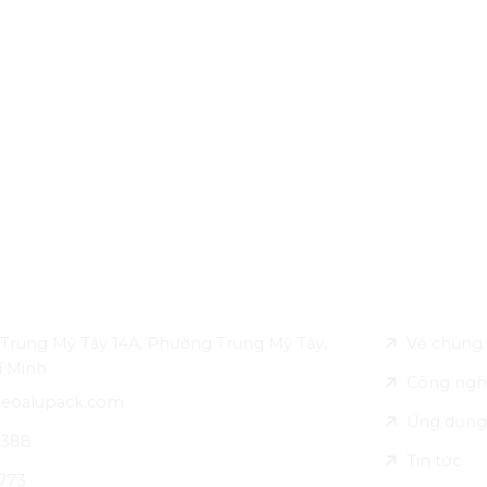
ên hệ
Về Leo Alu
Trung Mỹ Tây 14A, Phường Trung Mỹ Tây,
Về chúng 
í Minh
Công ngh
leoalupack.com
Ứng dụng
 388
Tin tức
773