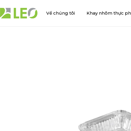
Bỏ
qua
Về chúng tôi
Khay nhôm thực p
nội
dung