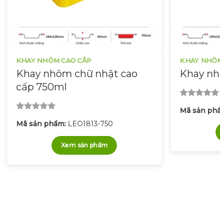
KHAY NHÔM CAO CẤP
KHAY NHÔ
Khay nhôm chữ nhật cao
Khay nh
cấp 750ml
Được xếp
Mã sản ph
hạng
5.00
Được xếp
5 sao
Mã sản phẩm:
LEO1813-750
hạng
5.00
5 sao
Xem sản phẩm
Chúng tôi luôn sẵn sàng