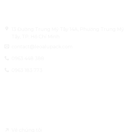
Thông tin liên hệ
13 Đường Trung Mỹ Tây 14A, Phường Trung Mỹ
Tây, TP. Hồ Chí Minh
contact@leoalupack.com
0963 448 388
0963 183 773
Về Leo Alu Pack
Về chúng tôi