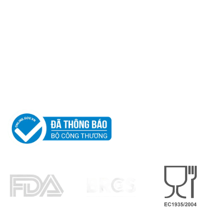
CÔNG TY TNHH
LEO ALUMINIUM PACKAGING