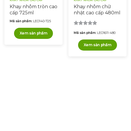
KHAY NHÔM CAO CẤP
KHAY NHÔM CAO CẤP
Khay nhôm tròn cao
Khay nhôm chữ
cấp 725ml
nhật cao cấp 480ml
Mã sản phẩm:
LEO140-725
Được xếp
Mã sản phẩm:
LEO1611-480
Xem sản phẩm
hạng
5.00
5 sao
Xem sản phẩm
Chúng tôi luôn sẵn sàng
hỗ trợ