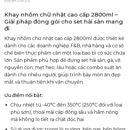
ĐÁNH GIÁ (0)
Khay nhôm chữ nhật cao cấp 2800ml –
Giải pháp đóng gói cho set hải sản mang
đi
Khay nhôm chữ nhật cao cấp 2800ml được thiết kế
dành cho các doanh nghiệp F&B, nhà hàng và cơ sở
chế biến thực phẩm cần một loại bao bì có sức chứa
lớn. Sản phẩm phù hợp để đựng set hải sản; gà, vịt
nguyên con; mẹt heo; lẩu hoặc các combo suất ăn
dành cho nhiều người, giúp trình bày món ăn đẹp
mắt và thuận tiện khi vận chuyển.
Ưu điểm nổi bật:
Chịu nhiệt từ -40°C đến 350°C (250°C đối với loại
phủ sơn), thoải mái cấp đông sâu và hâm nóng
mà không lo tiết ra chất độc hại.
Sử dụng được trong lò nướng, bếp gas, bếp hồng