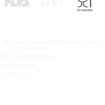
Thông tin liên hệ
13 Đường Trung Mỹ Tây 14A, Phường Trung Mỹ
Tây, TP. Hồ Chí Minh
contact@leoalupack.com
0963 448 388
0963 183 773