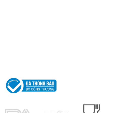
CÔNG TY TNHH
LEO ALUMINIUM PACKAGING