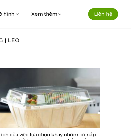
ô hình
Xem thêm
Liên hệ
 | LEO
i ích của việc lựa chọn khay nhôm có nắp