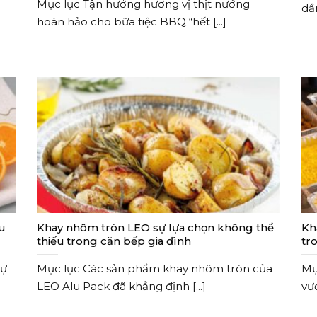
Mục lục Tận hưởng hương vị thịt nướng
dần
hoàn hảo cho bữa tiệc BBQ “hết [...]
u
Khay nhôm tròn LEO sự lựa chọn không thể
Kh
thiếu trong căn bếp gia đình
tr
sự
Mục lục Các sản phẩm khay nhôm tròn của
Mục
LEO Alu Pack đã khẳng định [...]
vượ