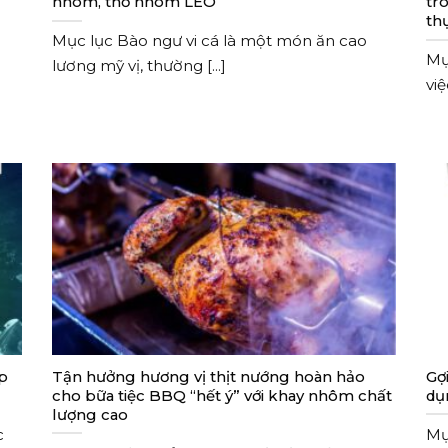
nhôm, thố nhôm LEO
tro
th
Mục lục Bào ngư vi cá là một món ăn cao
Mụ
lương mỹ vị, thường [...]
việ
áp
Tận hưởng hương vị thịt nướng hoàn hảo
Gợ
cho bữa tiệc BBQ “hết ý” với khay nhôm chất
dụ
lượng cao
c
Mụ