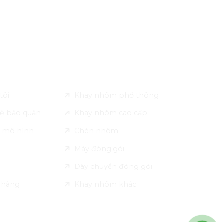
 Pack
Sản phẩm
tôi
Khay nhôm phổ thông
ệ bảo quản
Khay nhôm cao cấp
 mô hình
Chén nhôm
Máy đóng gói
ỉ
Dây chuyền đóng gói
n hàng
Khay nhôm khác