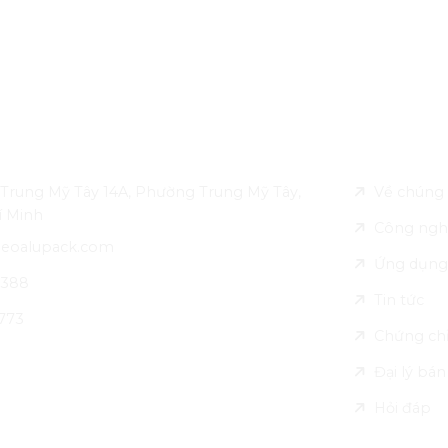
ên hệ
Về Leo Alu
Trung Mỹ Tây 14A, Phường Trung Mỹ Tây,
Về chúng 
í Minh
Công ngh
leoalupack.com
Ứng dụng
 388
Tin tức
773
Chứng ch
Đại lý bá
Hỏi đáp