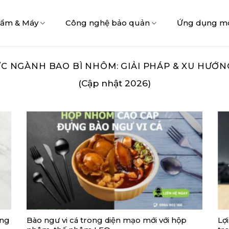
hẩm & Máy
Công nghệ bảo quản
Ứng dụng m
ỨC NGÀNH BAO BÌ NHÔM: GIẢI PHÁP & XU HƯỚNG
(Cập nhật 2026)
ong
Bào ngư vi cá trong diện mạo mới với hộp
Lợ