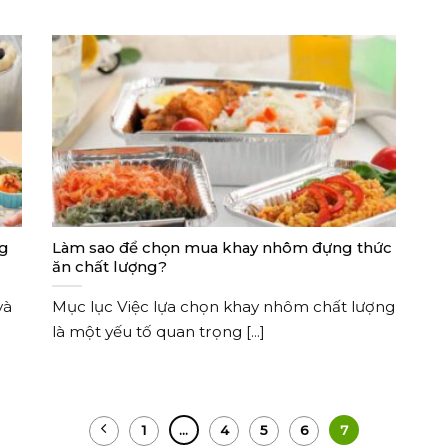
ng
Làm sao để chọn mua khay nhôm đựng thức
ăn chất lượng?
và
Mục lục Việc lựa chọn khay nhôm chất lượng
là một yếu tố quan trọng [...]
1
…
4
5
6
7