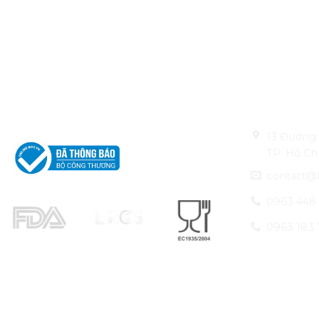
CÔNG TY TNHH
Thông tin li
LEO ALUMINIUM PACKAGING
13 Đường 
TP. Hồ Ch
contact@
0963 448
0963 183 