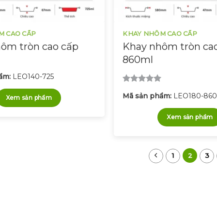
M CAO CẤP
KHAY NHÔM CAO CẤP
ôm tròn cao cấp
Khay nhôm tròn ca
860ml
ẩm:
LEO140-725
Được xếp
Mã sản phẩm:
LEO180-86
hạng
5.00
Xem sản phẩm
5 sao
Xem sản phẩm
1
2
3
 hỗ trợ