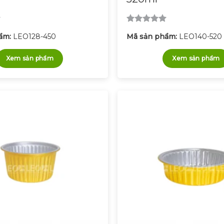
Được xếp
ẩm:
LEO128-450
Mã sản phẩm:
LEO140-520
hạng
5.00
5 sao
Xem sản phẩm
Xem sản phẩm