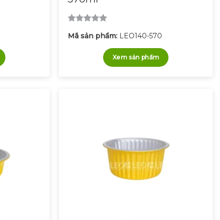
Được xếp
Mã sản phẩm:
LEO140-570
hạng
5.00
5 sao
Xem sản phẩm