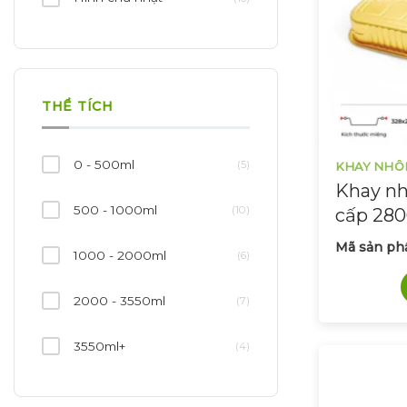
THỂ TÍCH
0 - 500ml
(5)
KHAY NHÔ
Khay nh
500 - 1000ml
(10)
cấp 28
Mã sản ph
1000 - 2000ml
(6)
2000 - 3550ml
(7)
3550ml+
(4)