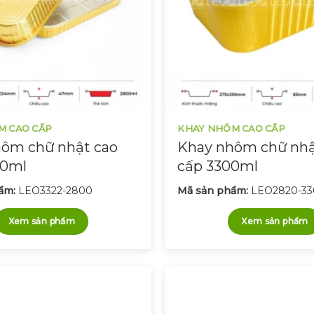
M CAO CẤP
KHAY NHÔM CAO CẤP
ôm chữ nhật cao
Khay nhôm chữ nhậ
00ml
cấp 3300ml
ẩm:
LEO3322-2800
Mã sản phẩm:
LEO2820-3
Xem sản phẩm
Xem sản phẩm