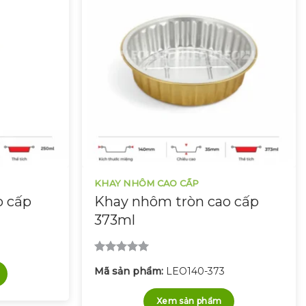
KHAY NHÔM CAO CẤP
o cấp
Khay nhôm tròn cao cấp
373ml
Được xếp
Mã sản phẩm:
LEO140-373
hạng
5.00
5 sao
Xem sản phẩm