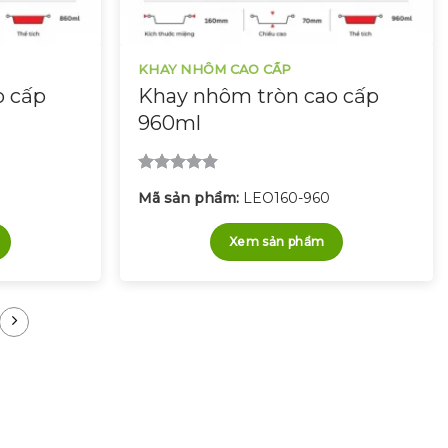
KHAY NHÔM CAO CẤP
o cấp
Khay nhôm tròn cao cấp
960ml
Được xếp
0
Mã sản phẩm:
LEO160-960
hạng
5.00
5 sao
Xem sản phẩm