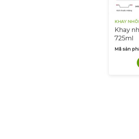
KHAY NHÔ
Khay nh
725ml
Mã sản ph
Chúng tôi luôn sẵn sàng