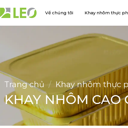
Bỏ
qua
Về chúng tôi
Khay nhôm thực p
nội
dung
Trang chủ
/
Khay nhôm thực 
KHAY NHÔM CAO 