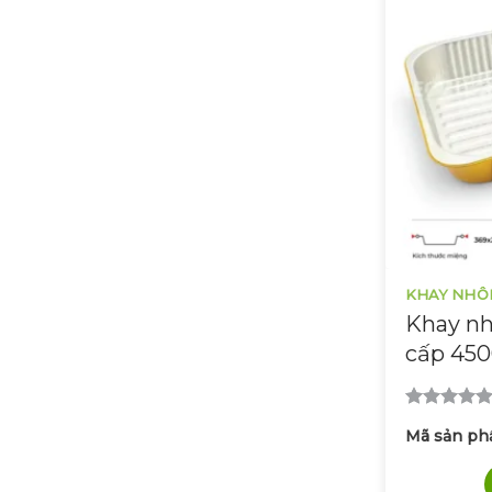
KHAY NHÔ
Khay nh
cấp 45
Được xếp
Mã sản ph
hạng
5.00
5 sao