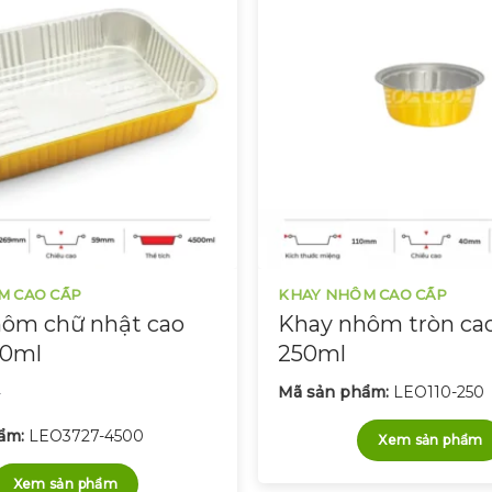
M CAO CẤP
KHAY NHÔM CAO CẤP
ôm chữ nhật cao
Khay nhôm tròn ca
00ml
250ml
Mã sản phẩm:
LEO110-250
ẩm:
LEO3727-4500
Xem sản phẩm
Xem sản phẩm